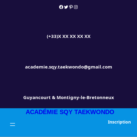
Aller
Facebook
Twitter
Pinterest
Instagram
au
contenu
(+33)X XX XX XX XX
academie.sqy.taekwondo@gmail.com
Guyancourt & Montigny-le-Bretonneux
ACADÉMIE SQY TAEKWONDO
Inscription