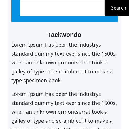
e
Search
c
h
e
Taekwondo
r
Lorem Ipsum has been the industrys
c
standard dummy text ever since the 1500s,
h
when an unknown prmontserrat took a
e
galley of type and scrambled it to make a
r
type specimen book.
Lorem Ipsum has been the industrys
standard dummy text ever since the 1500s,
when an unknown prmontserrat took a
galley of type and scrambled it to make a