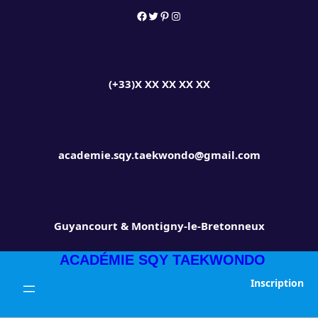
Aller
Facebook
Twitter
Pinterest
Instagram
au
contenu
(+33)X XX XX XX XX
academie.sqy.taekwondo@gmail.com
Guyancourt & Montigny-le-Bretonneux
ACADÉMIE SQY TAEKWONDO
Inscription