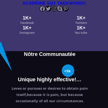
ACADÉMIE SQY TAEKWONDO
Facebook
Twitter
Instagram
Skype
Pinterest
1K+
1K+
Facebook
Twitters
1K+
1K+
Instagram
You tube
Nôtre Communautée
+5k
Unique highly effective!…
Loves or pursues or desires to obtain pain
itself,because it is pain, but because
occasionally of all our circumstances.