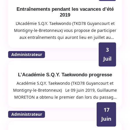
Entraînements pendant les vacances d’été
2019
L’Académie S.Q.Y. Taekwondo (TKD78 Guyancourt et
Montigny-le-Bretonneux) vous propose de participer
aux entraînements qui auront lieu en juillet au
Gymnase de l’Aviation de Guyancourt. Ces cours
3
seront ouverts aux enfants, adolescents et adultes de
Administrateur
Juil
19…
L’Académie S.Q.Y. Taekwondo progresse
Académie S.Q.Y. Taekwondo (TKD78 Guyancourt et
Montigny-le-Bretonneux) Le 09 juin 2019, Guillaume
MORETON a obtenu le premier dan lors du passage
de grades organisé par les CDT 78/92 et 95. Une
17
semaine plus tard,…
Administrateur
Juin