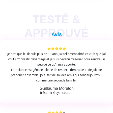
TESTÉ &
APPROUVÉ
Avis
⭐⭐⭐⭐⭐
Je pratique ici depuis plus de 10 ans. J’ai tellement aimé ce club que j’ai
voulu m’investir davantage et je suis devenu trésorier pour rendre un
peu de ce qu’il m’a apporté.
L’ambiance est géniale, pleine de respect, d’entraide et de joie de
pratiquer ensemble. J’y ai fait de solides amis qui sont aujourd’hui
comme une seconde famille .
Guillaume Moreton
Trésorier Guyancourt
⭐⭐⭐⭐☆