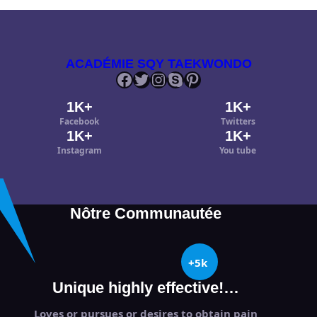
ACADÉMIE SQY TAEKWONDO
Facebook
Twitter
Instagram
Skype
Pinterest
1K+
1K+
Facebook
Twitters
1K+
1K+
Instagram
You tube
Nôtre Communautée
+5k
Unique highly effective!…
Loves or pursues or desires to obtain pain