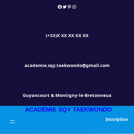
Aller
Facebook
Twitter
Pinterest
Instagram
au
contenu
(+33)X XX XX XX XX
academie.sqy.taekwondo@gmail.com
Guyancourt & Montigny-le-Bretonneux
ACADÉMIE SQY TAEKWONDO
Inscription