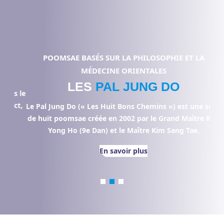
POOMSAE BASÉS SUR LA PHILOSOPHIE ET LA
MÉDECINE ORIENTALES
LES
PAL JUNG DO
s le
Le 
ect,
Wo
Le Pal Jung Do (« Les Huit Bons Chemins ») est une série
de huit poomsae créée en 2002 par le Grand Maître Kim
Yong Ho (9e Dan) et le Maître Kim Sang Tae.
En savoir plus