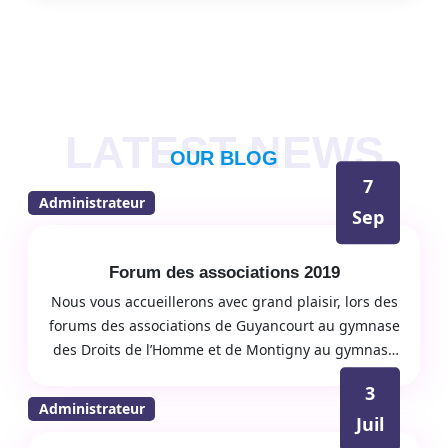
LATEST NEWS
OUR BLOG
7
Administrateur
Sep
Forum des associations 2019
Nous vous accueillerons avec grand plaisir, lors des
forums des associations de Guyancourt au gymnase
des Droits de l’Homme et de Montigny au gymnase
Pierre de Coubertin qui se dérouleront le 7
3
Septembre 2019.
Administrateur
Juil