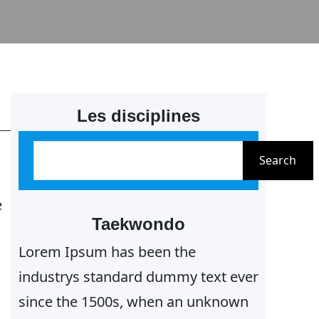
Les disciplines
R
Search
e
c
e
h
Taekwondo
e
Lorem Ipsum has been the
r
industrys standard dummy text ever
c
since the 1500s, when an unknown
h