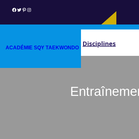
Aller
Facebook
Twitter
Pinterest
Instagram
au
contenu
Disciplines
ACADÉMIE SQY TAEKWONDO
Entraînemen