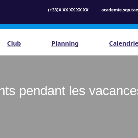
(+33)X XX XX XX XX
academie.sqy.t
Club
Planning
Calendri
ts pendant les vacance