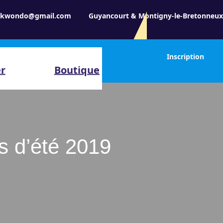
aekwondo@gmail.com
Guyancourt & Montigny-le-Bretonneu
Inscription
er
Boutique
s d’été 2019