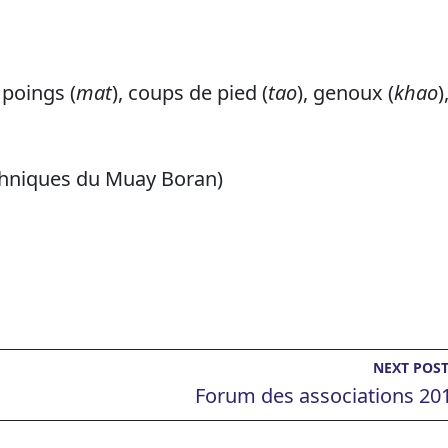
poings (
mat
), coups de pied (
tao
), genoux (
khao
)
echniques du Muay Boran)
NEXT POS
Forum des associations 20